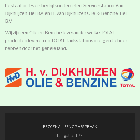
bestaat uit twee bedrijfsonderdelen; Servicestation Van
Dijkhuijzen Tiel B.V en H. van Dijkhuizen Olie & Benzine Tiel
B.V.
Wij zijn een Olie en Benzine leverancier welke TOTAL
producten leveren en TOTAL tankstations in eigen beheer
hebben door het gehele land.
BEZOEK ALLEEN OP AFSPRAAK
Langstraat 79