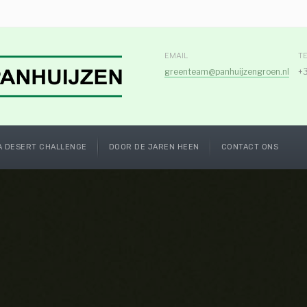
EMAIL
T
greenteam@panhuijzengroen.nl
+3
A DESERT CHALLENGE
DOOR DE JAREN HEEN
CONTACT ONS