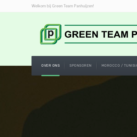
Welkom bij Green Team Panhuijzen!
OVER ONS
SPONSOREN
MOROCCO / TUNISI