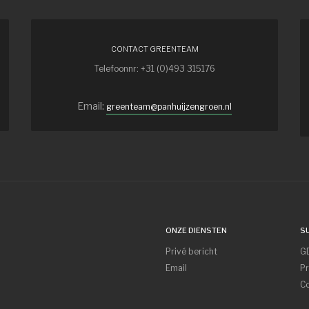
CONTACT GREENTEAM
Telefoonnr: +31 (0)493 315176
Email:
greenteam@panhuijzengroen.nl
ONZE DIENSTEN
S
Privé bericht
G
Email
Pr
Co