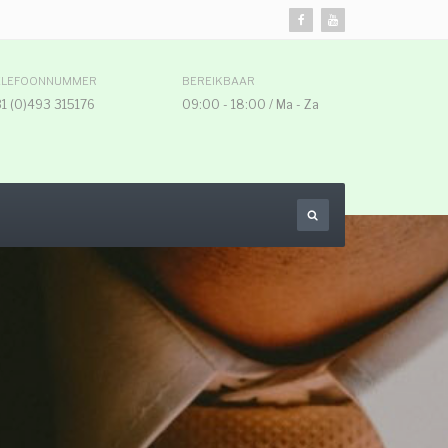
ELEFOONNUMMER
BEREIKBAAR
1 (0)493 315176
09:00 - 18:00 / Ma - Za